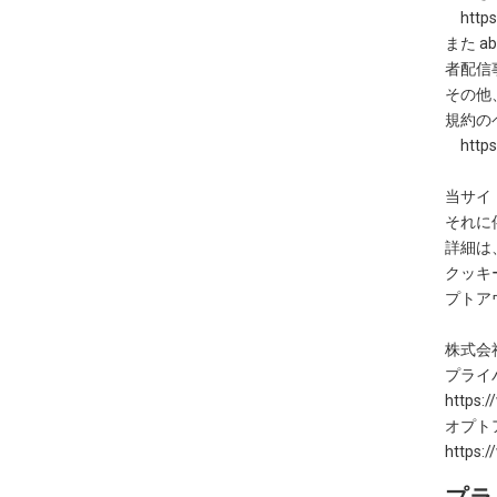
https:
また a
者配信
その他、
規約の
https:
当サイ
それに
詳細は
クッキ
プトア
株式会
プライ
https:/
オプト
https:/
プラ