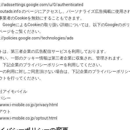
//adssettings.google.com/u/0/authenticated
boutads.info のページにアクセスし、パーソナライズ広告掲載に使用
事業者のCookieを無効にすることもできます。
GoogleによるCookieの取り扱い詳細については、以下のGoogleのポ
ページをご覧ください。
//policies.google.com/technologies/ads
トは、第三者企業の広告配信サービスを利用しております。
伴い、一部のクッキー情報は第三者企業に収集され、管理されます。
、下記企業のプライバシーポリシーを利用してください。
ーの利用に対しご同意頂けない場合は、下記企業のプライバシーポリシ
ウトを行ってください。
社アイモバイル
バシー
/www.i-mobile.co.jp/privacy.html
アウト
/www.i-mobile.co.jp/optout.html
イバシーポリシーの変更