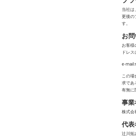
当社は
更後の
す。
お問
お客様
ドレス
e-mail
この場
求であ
有無に
事業
株式会社
代表
辻川拓