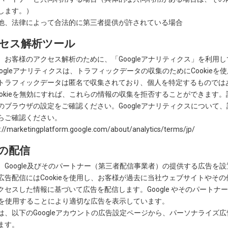
します。）
他、法律によって合法的に第三者提供が許されている場合
セス解析ツール
、お客様のアクセス解析のために、「Googleアナリティクス」を利用し
oogleアナリティクスは、トラフィックデータの収集のためにCookieを
トラフィックデータは匿名で収集されており、個人を特定するものでは
ookieを無効にすれば、これらの情報の収集を拒否することができます。
のブラウザの設定をご確認ください。Googleアナリティクスについて
らご確認ください。
//marketingplatform.google.com/about/analytics/terms/jp/
の配信
、Google及びそのパートナー（第三者配信事業者）の提供する広告を
広告配信にはCookieを使用し、お客様が過去に当社ウェブサイトやその
クセスした情報に基づいて広告を配信します。Google やそのパートナ
kieを使用することにより適切な広告を表示しています。
は、以下のGoogleアカウントの広告設定ページから、パーソナライズ
ます。