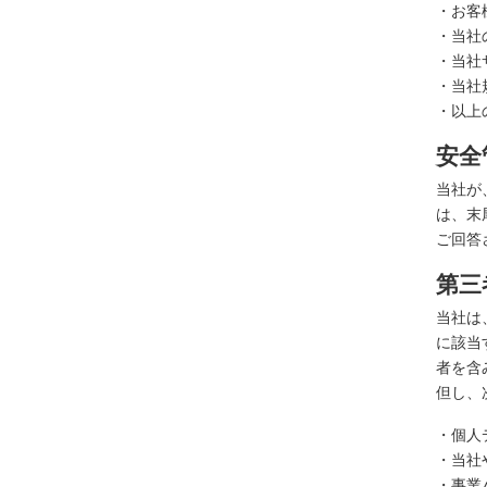
・お客
・当社
・当社
・当社
・以上
安全
当社が
は、末
ご回答
第三
当社は
に該当
者を含
但し、
・個人
・当社
・事業