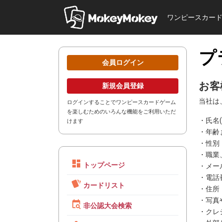
ワンピースカードゲ
プ
会員ログイン
お客
新規会員登録
当社は
ログインすることでワンピースカードゲーム
を楽しむためのいろんな機能をご利用いただ
・氏名
けます
・年齢
・性別
・職業
トップページ
・メー
・電話
カードリスト
・住所
・写真
非公認大会検索
・クレ