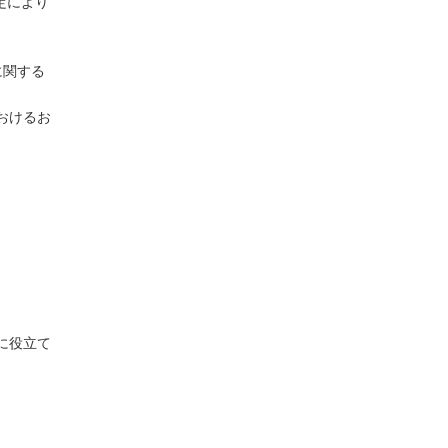
定により
に関する
おけるお
に役立て