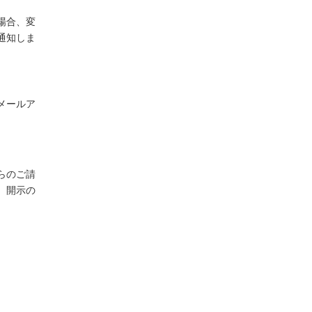
場合、変
通知しま
メールア
らのご請
、開示の
。