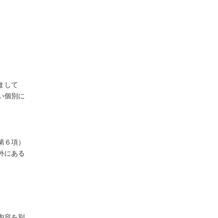
まして
い個別に
第６項）
外にある
内容を別