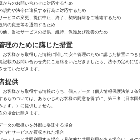
様からのお問い合わせに対応するため
の規約や法令に違反する行為に対応するため
サービスの変更、提供中止、終了、契約解除をご連絡するため
規約の変更等を通知するため
の他、当社サービスの提供、維持、保護及び改善のため
管理のために講じた措置
、お客様から取得した情報に関して安全管理のために講じた措置につき
尾記載のお問い合わせ先にご連絡をいただきましたら、法令の定めに従
させていただきます。
者提供
、お客様から取得する情報のうち、個人データ（個人情報保護法第２条
するものついては、あらかじめお客様の同意を得ずに、第三者（日本国
みます。）に提供しません。
次の場合は除きます。
データの取扱いを外部に委託する場合
や当社サービスが買収された場合
パートナーと共同利用する場合（具体的な共同利用がある場合は、その