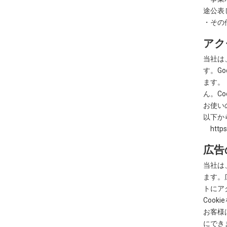
途公表
・その
アク
当社は
す。G
ます。
ん。C
お使い
以下か
https:
広告
当社は
ます。
トにア
Coo
お客様
にでき